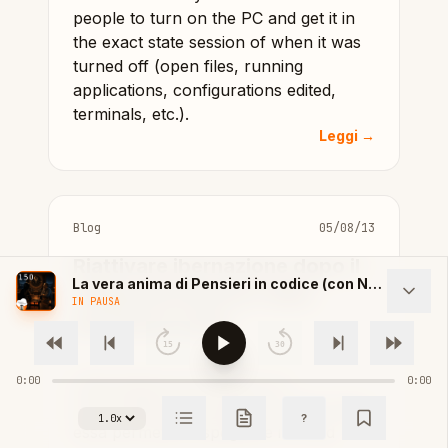
people to turn on the PC and get it in
the exact state session of when it was
turned off (open files, running
applications, configurations edited,
terminals, etc.).
Leggi →
Blog
05/08/13
Riattivare ibernazione dopo il
La vera anima di Pensieri in codice (con Nox di Runtime Radio)
ridimensionamento della
IN PAUSA
partizione swap
15
30
0:00
L’ibernazione può essere un
0:00
funzionalità importante per molti utenti:
?
Velocità di riproduzione
essa permette di spegnere il PC ed