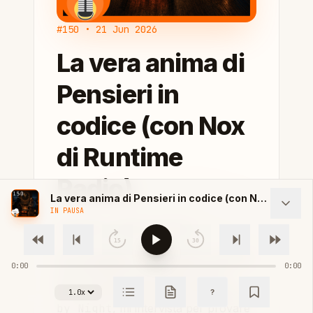
#150 • 21 Jun 2026
La vera anima di
Pensieri in
codice (con Nox
di Runtime
Radio)
La vera anima di Pensieri in codice (con Nox di Runtime Radio)
IN PAUSA
#podcasting
#intelligenza artificiale
15
30
Per festeggiare i 150 episodi, stavolta
0:00
0:00
al microfono non ci sono solo io:
Nox, speaker artificiale di
Runtime
?
Velocità di riproduzione
by Night
, mi intervista per provare