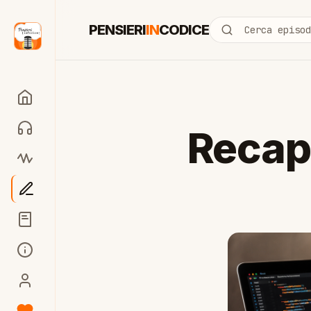
PENSIERI
IN
CODICE
Cerca episo
Recap