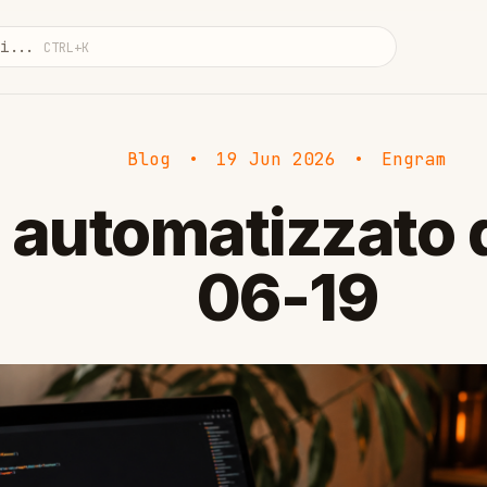
di...
CTRL+K
Blog
•
19 Jun 2026
•
Engram
 automatizzato 
06-19